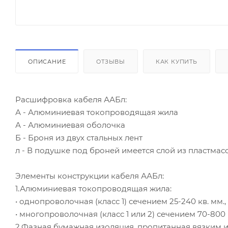
ОПИСАНИЕ
ОТЗЫВЫ
КАК КУПИТЬ
Расшифровка кабеля ААБл:
А - Алюминиевая токопроводящая жила
А - Алюминиевая оболочка
Б - Броня из двух стальных лент
л - В подушке под броней имеется слой из пластмас
Элементы конструкции кабеля ААБл:
1.Алюминиевая токопроводящая жила:
• однопроволочная (класс 1) сечением 25-240 кв. мм.,
• многопроволочная (класс 1 или 2) сечением 70-800 к
2.Фазная бумажная изоляция, пропитанная вязким