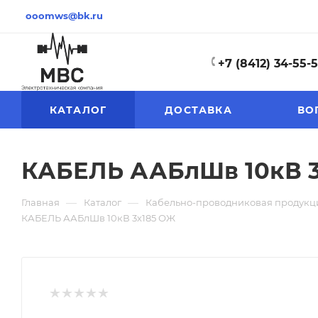
ooomws@bk.ru
+7 (8412) 34-55-
КАТАЛОГ
ДОСТАВКА
ВО
КАБЕЛЬ ААБлШв 10кВ 3
—
—
Главная
Каталог
Кабельно-проводниковая продукц
КАБЕЛЬ ААБлШв 10кВ 3х185 ОЖ