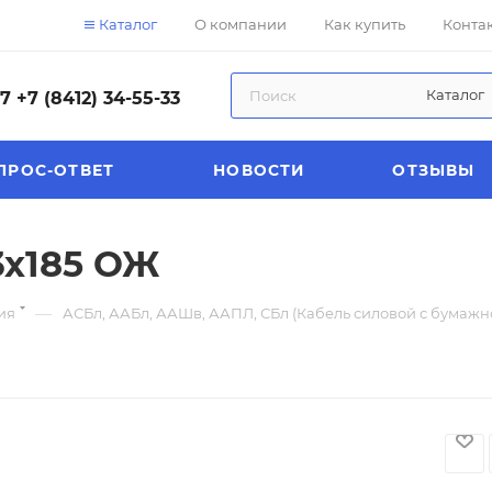
Каталог
О компании
Как купить
Конта
Каталог
57
+7 (8412) 34-55-33
ПРОС-ОТВЕТ
НОВОСТИ
ОТЗЫВЫ
х185 ОЖ
—
ия
АСБл, ААБл, ААШв, ААПЛ, СБл (Кабель силовой с бумаж