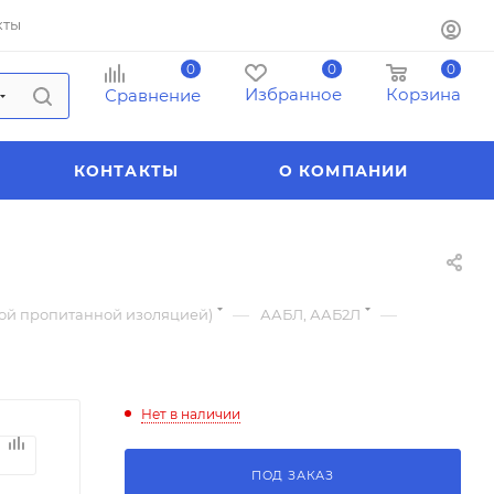
кты
0
0
0
Избранное
Корзина
Сравнение
КОНТАКТЫ
О КОМПАНИИ
—
—
ной пропитанной изоляцией)
ААБЛ, ААБ2Л
Нет в наличии
ПОД ЗАКАЗ