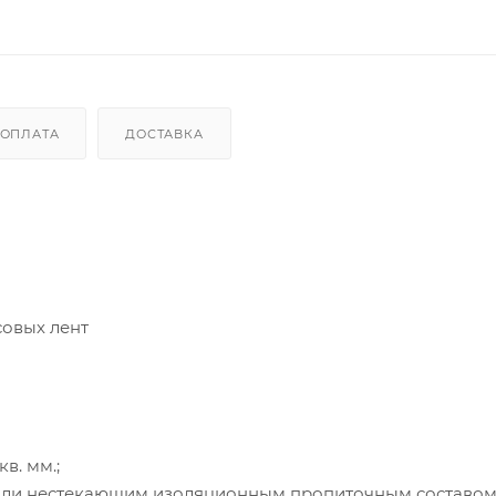
ОПЛАТА
ДОСТАВКА
совых лент
в. мм.;
 или нестекающим изоляционным пропиточным составом