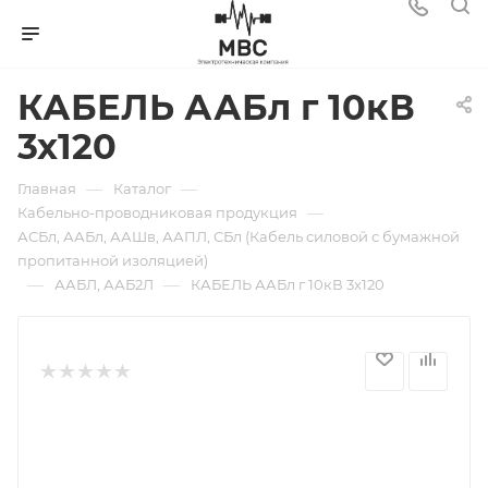
КАБЕЛЬ ААБл г 10кВ
3х120
—
—
Главная
Каталог
—
Кабельно-проводниковая продукция
АСБл, ААБл, ААШв, ААПЛ, СБл (Кабель силовой с бумажной
пропитанной изоляцией)
—
—
ААБЛ, ААБ2Л
КАБЕЛЬ ААБл г 10кВ 3х120