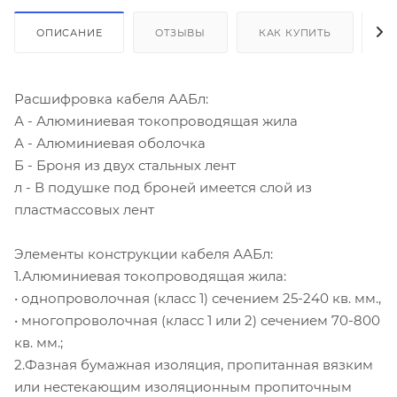
ОПИСАНИЕ
ОТЗЫВЫ
КАК КУПИТЬ
О
Расшифровка кабеля ААБл:
А - Алюминиевая токопроводящая жила
А - Алюминиевая оболочка
Б - Броня из двух стальных лент
л - В подушке под броней имеется слой из
пластмассовых лент
Элементы конструкции кабеля ААБл:
1.Алюминиевая токопроводящая жила:
• однопроволочная (класс 1) сечением 25-240 кв. мм.,
• многопроволочная (класс 1 или 2) сечением 70-800
кв. мм.;
2.Фазная бумажная изоляция, пропитанная вязким
или нестекающим изоляционным пропиточным