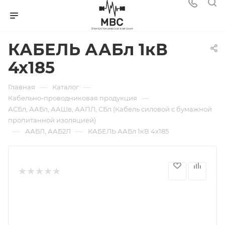
КАБЕЛЬ ААБл 1кВ
4х185
—
—
Главная
Каталог
—
Кабельно-проводниковая продукция
АСБл, ААБл, ААШв, ААПЛ, СБл (Кабель силовой с бумажной
пропитанной изоляцией)
—
—
ААБЛ, ААБ2Л
КАБЕЛЬ ААБл 1кВ 4х185