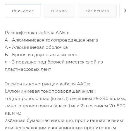
ОПИСАНИЕ
ОТЗЫВЫ
КАК КУПИТЬ
О
Расшифровка кабеля ААБл:
А - Алюминиевая токопроводящая жила
А - Алюминиевая оболочка
Б - Броня из двух стальных лент
л - В подушке под броней имеется слой из
пластмассовых лент
Элементы конструкции кабеля ААБл:
1.Алюминиевая токопроводящая жила:
• однопроволочная (класс 1) сечением 25-240 кв. мм.,
• многопроволочная (класс 1 или 2) сечением 70-800
кв. мм.;
2.Фазная бумажная изоляция, пропитанная вязким
или нестекающим изоляционным пропиточным