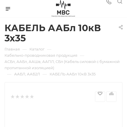
КАБЕЛЬ ААБл 10кВ
3х35
—
—
Главная
Каталог
—
Кабельно-проводниковая продукция
АСБл, ААБл, ААШв, ААПЛ, СБл (Кабель силовой с бумажной
пропитанной изоляцией)
—
—
ААБЛ, ААБ2Л
КАБЕЛЬ ААБл 10кВ 3х35