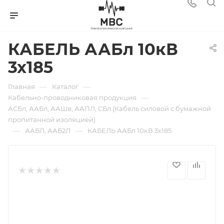
КАБЕЛЬ ААБл 10кВ
3х185
—
—
Главная
Каталог
—
Кабельно-проводниковая продукция
АСБл, ААБл, ААШв, ААПЛ, СБл (Кабель силовой с бумажной
пропитанной изоляцией)
—
—
ААБЛ, ААБ2Л
КАБЕЛЬ ААБл 10кВ 3х185