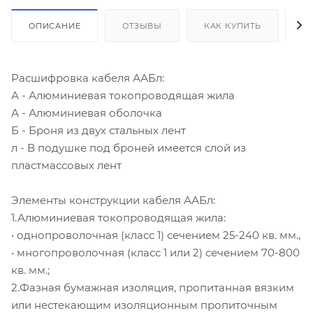
ОПИСАНИЕ
ОТЗЫВЫ
КАК КУПИТЬ
О
Расшифровка кабеля ААБл:
А - Алюминиевая токопроводящая жила
А - Алюминиевая оболочка
Б - Броня из двух стальных лент
л - В подушке под броней имеется слой из
пластмассовых лент
Элементы конструкции кабеля ААБл:
1.Алюминиевая токопроводящая жила:
• однопроволочная (класс 1) сечением 25-240 кв. мм.,
• многопроволочная (класс 1 или 2) сечением 70-800
кв. мм.;
2.Фазная бумажная изоляция, пропитанная вязким
или нестекающим изоляционным пропиточным